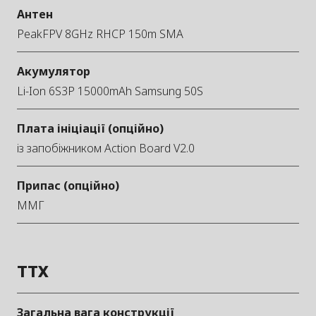
Антен
PeakFPV 8GHz RHCP 150m SMA
Акумулятор
Li-Ion 6S3P 15000mAh Samsung 50S
Плата ініціації (опційно)
із запобіжником Action Board V2.0
Припас (опційно)
ММГ
TTX
Загальна вага конструкції