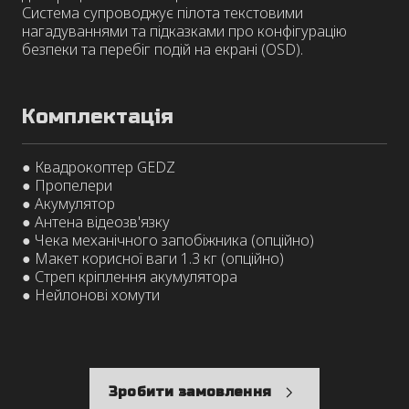
Система супроводжує пілота текстовими
нагадуваннями та підказками про конфігурацію
безпеки та перебіг подій на екрані (OSD).
Комплектація
● Квадрокоптер GEDZ
● Пропелери
● Акумулятор
● Антена відеозв'язку
● Чека механічного запобіжника (опційно)
● Макет корисної ваги 1.3 кг (опційно)
● Стреп кріплення акумулятора
● Нейлонові хомути
Зробити замовлення