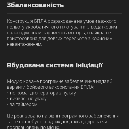
Збалансованість
Конструкція БПЛА розрахована на умови важкого
польоту акробатичного пілотування з додатковим
налагодженням параметрів моторів, і найкраще
пристосована для довгих перельотів з корисним
навантаженням.
Вбудована система ініціації
Модифіковане програмне забезпечення надає 3
варіанти бойового використання БПЛА:
• по команді оператора з пульту
• виявлення удару
• за таймером
Це реалізовано на рівні програмного забезпечення
та не потребує складних додатків до дрона чи
доопрацювань по місцю.