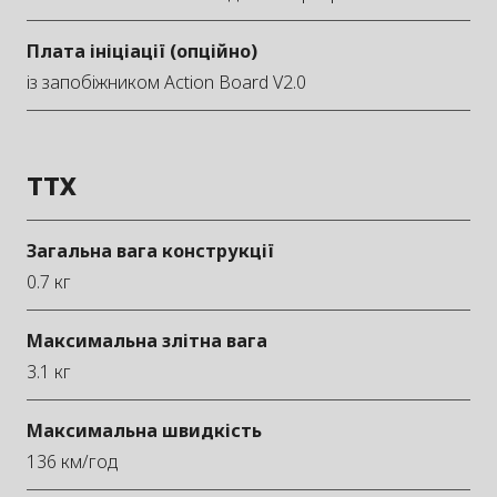
Плата ініціації (опційно)
із запобіжником Action Board V2.0
TTX
Загальна вага конструкції
0.7 кг
Максимальна злітна вага
3.1 кг
Максимальна швидкість
136 км/год