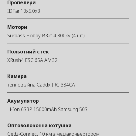
Пропелери
IDFan10x5.0x3
Мотори
Surpass Hobby B3214 800kv (4 шт)
Польотний стек
XRush4 ESC 65A AM32
Камера
тепловізійна Caddx IRC-384CA
Акумулятор
Li-Ion 6S3P 15000mAh Samsung 50S
Оптоволоконна котушка
Gedz-Connect 10 км з медіаконвертором